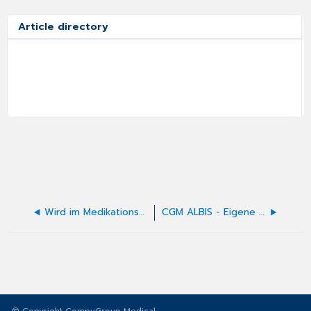
Article directory
Wird im Medikationsplan auch zwischen Dauermedikamenten und Akutmedikation unterschieden?
CGM ALBIS - Eigene Diagnosetexte in der Karteikarte verwenden