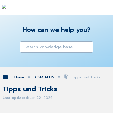
How can we help you?
Expand/collapse global hierarchy
Home
CGM ALBIS
Tipps und Tricks
Tipps und Tricks
Last updated
Jan 22, 2026