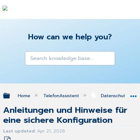
How can we help you?
Expand/collapse global hierarchy
Home
TelefonAssistent
Datenschutz und R
Anleitungen und Hinweise für
eine sichere Konfiguration
Last updated
Apr 21, 2026