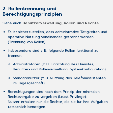
für
Konfiguration
2. Rollentrennung und
5.
Berechtigungsprinzipien
Umgang
mit
Siehe auch
Benutzerverwaltung, Rollen und Rechte
Zugangsdaten
und
Es ist sicherzustellen, dass administrative Tätigkeiten und
Authentifizierung
operative Nutzung voneinander getrennt werden
(Trennung von Rollen).
6.
Dokumentation
Insbesondere sind z. B. folgende Rollen funktional zu
und
trennen:
Schulung
Administratoren (z. B. Einrichtung des Dienstes,
Benutzer‑ und Rollenverwaltung, Systemkonfiguration)
Standardnutzer (z. B. Nutzung des Telefonassistenten
im Tagesgeschäft)
Berechtigungen sind nach dem Prinzip der minimalen
Rechtevergabe zu vergeben (Least Privilege):
Nutzer erhalten nur die Rechte, die sie für ihre Aufgaben
tatsächlich benötigen.