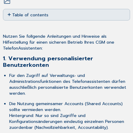
Save
Table of contents
as
PDF
1.
Verwendung
personalisierter
Nutzen Sie follgende Anleitungen und Hinweise als
Benutzerkonten
Hilfestellung für einen sicheren Betrieb Ihres CGM one
2.
TelefonAssistenten:
Rollentrennung
1. Verwendung personalisierter
und
Benutzerkonten
Berechtigungsprinzipien
3.
Für den Zugriff auf Verwaltungs‑ und
Kontrolle
Administrationsfunktionen des Telefonassistenten dürfen
von
ausschließlich personalisierte Benutzerkonten verwendet
Weiterleitungen
werden.
und
Kommunikationswegen
Die Nutzung gemeinsamer Accounts (Shared Accounts)
4.
sollte vermieden werden.
Nutzung
Hintergrund: Nur so sind Zugriffe und
vertrauenswürdiger
Konfigurationsänderungen eindeutig einzelnen Personen
Endgeräte
zuordenbar (Nachvollziehbarkeit, Accountability).