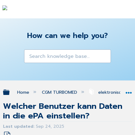
How can we help you?
Expand/collapse global hierarchy
Home
CGM TURBOMED
elektronische Pa
Welcher Benutzer kann Daten
in die ePA einstellen?
Last updated
Sep 24, 2025