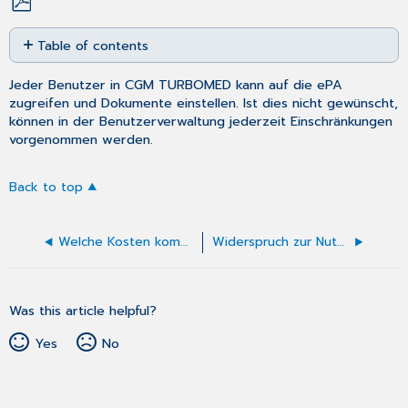
Save
Table of contents
as
No
PDF
headers
Jeder Benutzer in CGM TURBOMED kann auf die ePA
zugreifen und Dokumente einstellen. Ist dies nicht gewünscht,
können in der Benutzerverwaltung jederzeit Einschränkungen
vorgenommen werden.
Back to top
Welche Kosten kommen bzgl. der ePA auf mich zu?
Widerspruch zur Nutzung der ePA-Akte (Lesen und Schreiben)
Was this article helpful?
Yes
No