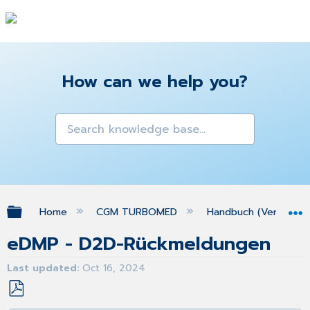
How can we help you?
Expand/collapse global hierarchy
Home
CGM TURBOMED
Handbuch (Version 25
eDMP - D2D-Rückmeldungen
Last updated
Oct 16, 2024
Save