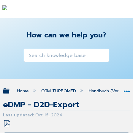
How can we help you?
Expand/collapse global hierarchy
Home
CGM TURBOMED
Handbuch (Version 25
eDMP - D2D-Export
Last updated
Oct 16, 2024
Save