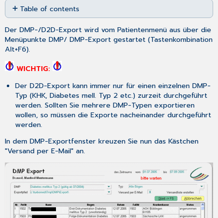
Table of contents
as
No
PDF
headers
Der DMP-/D2D-Export wird vom Patientenmenü aus über die
Menüpunkte
DMP
/
DMP-Export
gestartet (Tastenkombination
Alt+F6
).
WICHTIG:
Der D2D-Export kann immer nur für einen einzelnen DMP-
Typ (KHK, Diabetes mell. Typ 2 etc.) zurzeit durchgeführt
werden. Sollten Sie mehrere DMP-Typen exportieren
wollen, so müssen die Exporte nacheinander durchgeführt
werden.
In dem DMP-Exportfenster kreuzen Sie nun das Kästchen
"Versand per E-Mail" an.