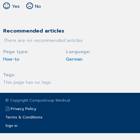
Yes
No
Recommended articles
There are no recommended articles.
Page type
Language
How-to
German
Tags
This page has no tags.
© Copyright CompuGroup Medical
Privacy Policy
Terms & Conditions
Sign in