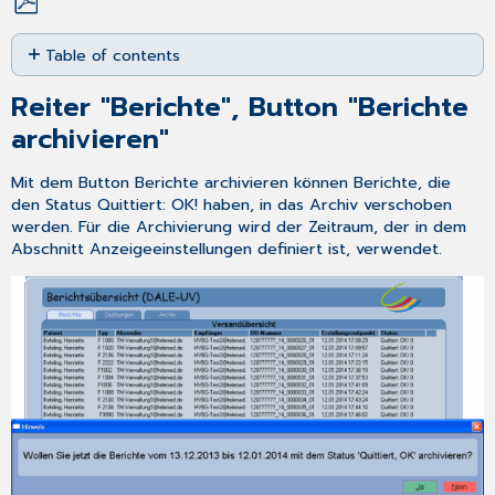
Save
Table of contents
as
PDF
Reiter
Reiter "Berichte", Button "Berichte
"Berichte",
Button
archivieren"
"Berichte
archivieren"
Mit dem Button
Berichte archivieren
können Berichte, die
Reiter
den Status
Quittiert: OK!
haben, in das Archiv verschoben
"Archiv",
werden. Für die Archivierung wird der Zeitraum, der in dem
Button
Abschnitt
Anzeigeeinstellungen
definiert ist, verwendet.
"alte
Berichte
löschen"
Gelöschte
Berichte
Internettarif
ohne
Flatrate
telemed
Connect