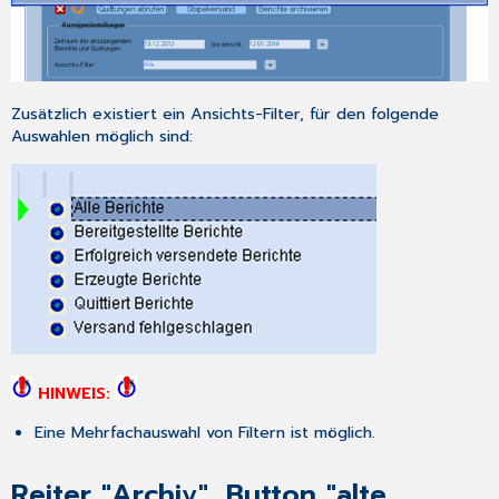
Löschen
von
Berichten
und
Quittungen
Zusätzlich existiert ein Ansichts-Filter, für den folgende
Spaltensortierung
Auswahlen möglich sind:
Fehlermeldung
nach
Umstellung/Neueinrichtung
HINWEIS:
Eine Mehrfachauswahl von Filtern ist möglich.
Reiter "Archiv", Button "alte