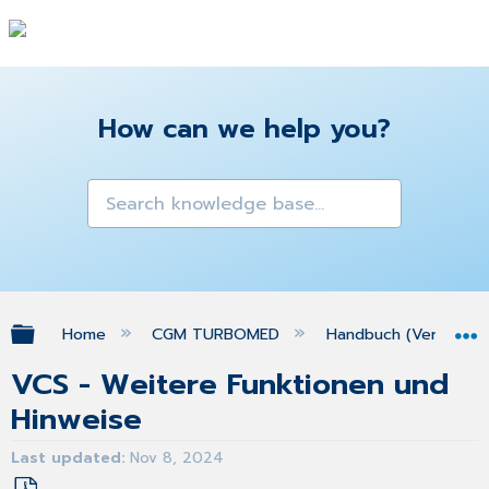
How can we help you?
Expand/collapse global hierarchy
Home
CGM TURBOMED
Handbuch (Version 25
VCS - Weitere Funktionen und
Hinweise
Last updated
Nov 8, 2024