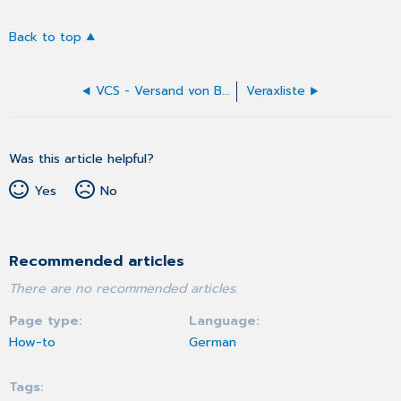
Back to top
VCS - Versand von BG-Formularen
Veraxliste
Was this article helpful?
Yes
No
Recommended articles
There are no recommended articles.
Page type
Language
How-to
German
Tags