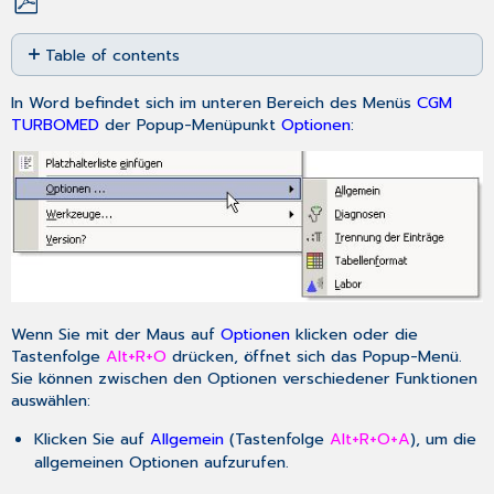
Save
Table of contents
as
No
PDF
headers
In Word befindet sich im unteren Bereich des Menüs
CGM
TURBOMED
der Popup-Menüpunkt
Optionen
:
Wenn Sie mit der Maus auf
Optionen
klicken oder die
Tastenfolge
Alt+R+O
drücken, öffnet sich das Popup-Menü.
Sie können zwischen den Optionen verschiedener Funktionen
auswählen:
Klicken Sie auf
Allgemein
(Tastenfolge
Alt+R+O+A
), um
die
allgemeinen Optionen
aufzurufen.