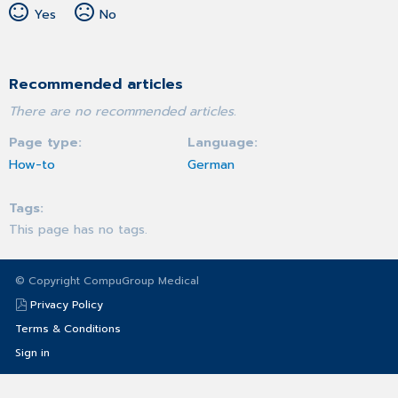
Yes
No
Recommended articles
There are no recommended articles.
Page type
Language
How-to
German
Tags
This page has no tags.
© Copyright CompuGroup Medical
Privacy Policy
Terms & Conditions
Sign in