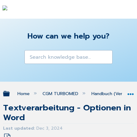
How can we help you?
Expand/collapse global hierarchy
Home
CGM TURBOMED
Handbuch (Version 25
Textverarbeitung - Optionen in
Word
Last updated
Dec 3, 2024