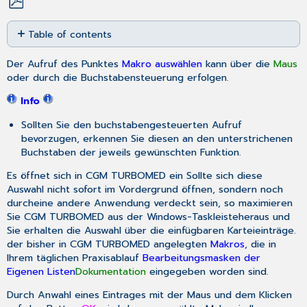
Save
Table of contents
as
No
PDF
headers
Der Aufruf des Punktes
Makro auswählen
kann über die
Maus
oder durch die Buchstabensteuerung erfolgen.
Info
Sollten Sie den buchstabengesteuerten Aufruf
bevorzugen, erkennen Sie diesen an den unterstrichenen
Buchstaben der jeweils gewünschten Funktion.
Es öffnet sich in CGM TURBOMED ein
Sollte sich diese
Auswahl nicht sofort im Vordergrund öffnen, sondern noch
durcheine andere Anwendung verdeckt sein, so maximieren
Sie CGM TURBOMED aus der Windows-Taskleisteheraus und
Sie erhalten die Auswahl über die einfügbaren Karteieinträge.
der bisher in CGM TURBOMED angelegten
Makros
, die in
Ihrem täglichen Praxisablauf
Bearbeitungsmasken der
Eigenen Listen
Dokumentation
eingegeben worden sind.
Durch Anwahl eines Eintrages mit der Maus und dem Klicken