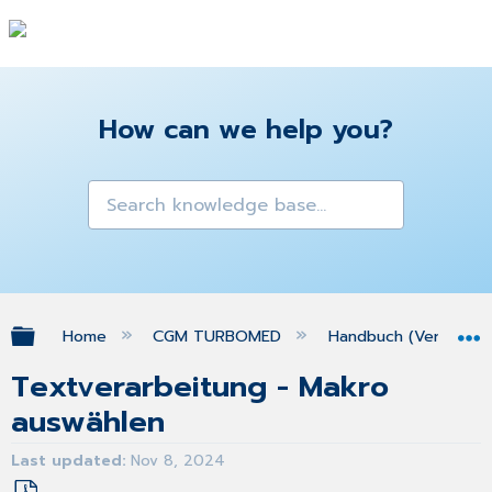
How can we help you?
Expand/collapse global hierarchy
Home
CGM TURBOMED
Handbuch (Version 25
Textverarbeitung - Makro
auswählen
Last updated
Nov 8, 2024