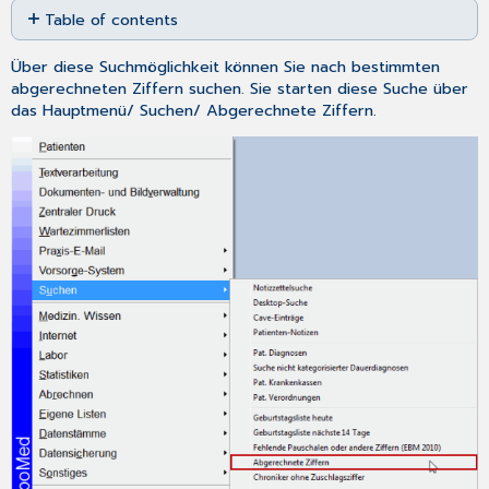
Table of contents
as
No
PDF
headers
Über diese Suchmöglichkeit können Sie nach bestimmten
abgerechneten Ziffern suchen. Sie starten diese Suche über
das
Hauptmenü
/
Suchen
/
Abgerechnete Ziffern.