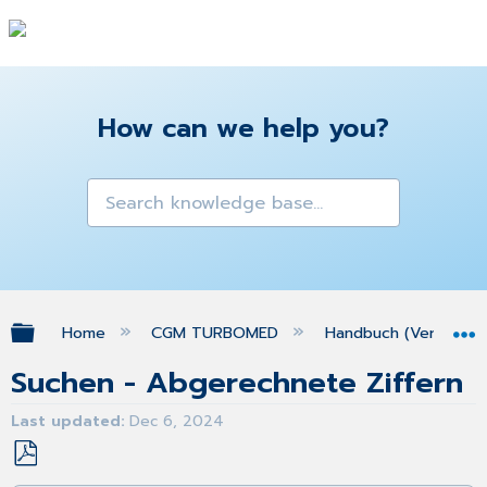
How can we help you?
Expand/collapse global hierarchy
Home
CGM TURBOMED
Handbuch (Version 25
Suchen - Abgerechnete Ziffern
Last updated
Dec 6, 2024
Save