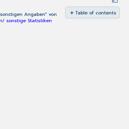
Save
as
Table of contents
t "sonstigen Angaben" von
No
PDF
en
/
sonstige Statistiken
headers