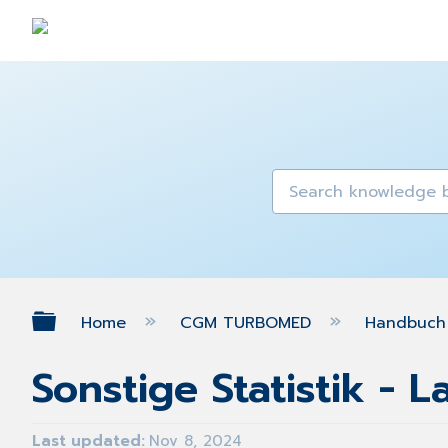
Expand/collapse global hierarch
Home
CGM TURBOMED
Handbuch 
Sonstige Statistik - 
Last updated
Nov 8, 2024