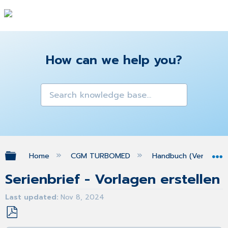
How can we help you?
Expand/collapse global hierarchy
Home
CGM TURBOMED
Handbuch (Version 25
Serienbrief - Vorlagen erstellen
Last updated
Nov 8, 2024
Save