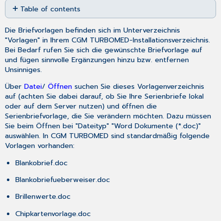
Table of contents
as
No
PDF
headers
Die Briefvorlagen befinden sich im Unterverzeichnis
"Vorlagen" in Ihrem CGM TURBOMED-Installationsverzeichnis.
Bei Bedarf rufen Sie sich die gewünschte Briefvorlage auf
und fügen sinnvolle Ergänzungen hinzu bzw. entfernen
Unsinniges.
Über
Datei
/
Öffnen
suchen Sie dieses Vorlagenverzeichnis
auf (achten Sie dabei darauf, ob Sie Ihre Serienbriefe lokal
oder auf dem Server nutzen) und öffnen die
Serienbriefvorlage, die Sie verändern möchten. Dazu müssen
Sie beim Öffnen bei "Dateityp" "Word Dokumente (*.doc)"
auswählen. In CGM TURBOMED sind standardmäßig folgende
Vorlagen vorhanden:
Blankobrief.doc
Blankobriefueberweiser.doc
Brillenwerte.doc
Chipkartenvorlage.doc