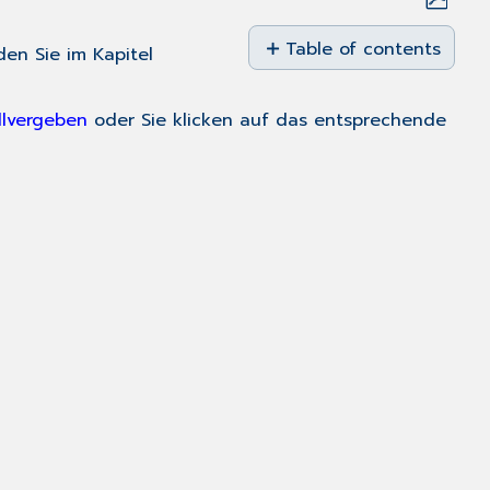
Save
as
Table of contents
den Sie im Kapitel
PDF
Auf
dem
l
vergeben
oder Sie klicken auf das entsprechende
Patienten-
Desktop
werden
die
vergebenen
Recalls
wie
folgt
dargestellt: