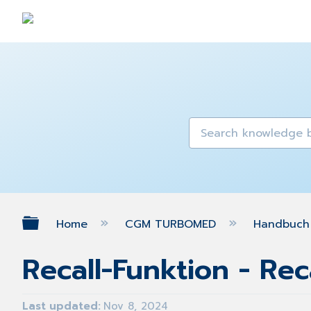
Expand/collapse global hierarch
Home
CGM TURBOMED
Handbuch 
Recall-Funktion - Re
Last updated
Nov 8, 2024