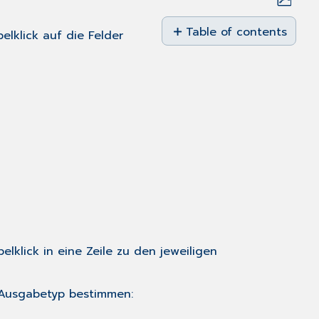
Save
as
Table of contents
elklick
auf die Felder
No
PDF
headers
elklick
in eine Zeile zu den jeweiligen
n Ausgabetyp bestimmen: