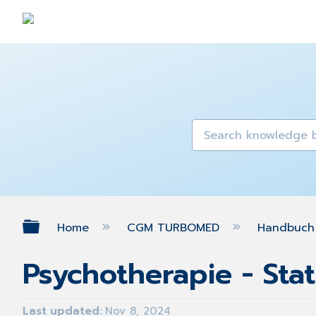
Expand/collapse global hierarch
Home
CGM TURBOMED
Handbuch 
Psychotherapie - Stat
Last updated
Nov 8, 2024