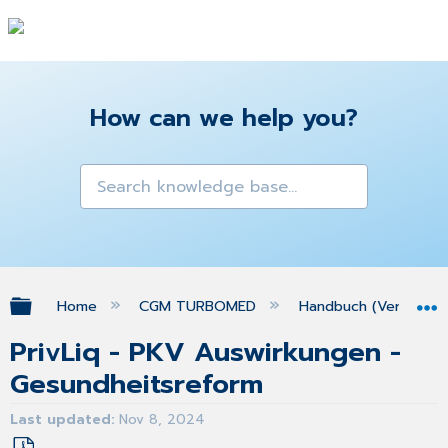
How can we help you?
Expand/collapse global hierarchy
Home
CGM TURBOMED
Handbuch (Version 25
PrivLiq - PKV Auswirkungen -
Gesundheitsreform
Last updated
Nov 8, 2024