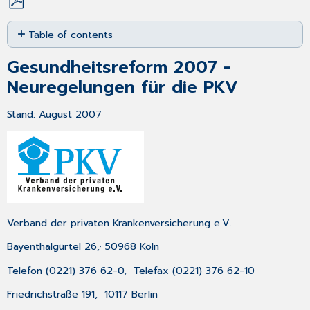
Save
Table of contents
as
PDF
Gesundheitsreform
Gesundheitsreform 2007 -
2007
-
Neuregelungen für die PKV
Neuregelungen
für
Stand: August 2007
die
PKV
Vorwort
Versicherungsfreiheit
für
Arbeitnehmer
2.
Verband der privaten Krankenversicherung e.V.
Aufnahme
von
Bayenthalgürtel 26,· 50968 Köln
Nichtversicherten
in
Telefon (0221) 376 62-0, Telefax (0221) 376 62-10
den
Friedrichstraße 191, 10117 Berlin
Standardtarif