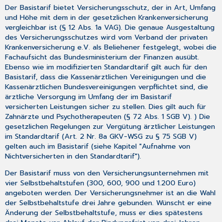
Der Basistarif bietet Versicherungsschutz, der in Art, Umfang
und Höhe mit dem in der gesetzlichen Krankenversicherung
vergleichbar ist (§ 12 Abs. 1a VAG). Die genaue Ausgestaltung
des Versicherungsschutzes wird vom Verband der privaten
Krankenversicherung e.V. als Beliehener festgelegt, wobei die
Fachaufsicht das Bundesministerium der Finanzen ausübt.
Ebenso wie im modifizierten Standardtarif gilt auch für den
Basistarif, dass die Kassenärztlichen Vereinigungen und die
Kassenärztlichen Bundesvereinigungen verpflichtet sind, die
ärztliche Versorgung im Umfang der im Basistarif
versicherten Leistungen sicher zu stellen. Dies gilt auch für
Zahnärzte und Psychotherapeuten (§ 72 Abs. 1 SGB V). ) Die
gesetzlichen Regelungen zur Vergütung ärztlicher Leistungen
im Standardtarif (Art. 2 Nr. 8a GKV-WSG zu § 75 SGB V)
gelten auch im Basistarif (siehe Kapitel "Aufnahme von
Nichtversicherten in den Standardtarif").
Der Basistarif muss von den Versicherungsunternehmen mit
vier Selbstbehaltstufen (300, 600, 900 und 1.200 Euro)
angeboten werden. Der Versicherungsnehmer ist an die Wahl
der Selbstbehaltstufe drei Jahre gebunden. Wünscht er eine
Änderung der Selbstbehaltstufe, muss er dies spätestens