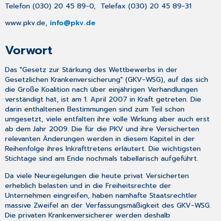
Kontrahierungszwang,
Telefon (030) 20 45 89-0, Telefax (030) 20 45 89-31
Risikozuschläge
und
www.pkv.de,
info@pkv.de
Vorerkrankungen
Leistungen
Vorwort
Höchstbeitrag
Weitere
Das "Gesetz zur Stärkung des Wettbewerbs in der
Regelungen
Gesetzlichen Krankenversicherung" (GKV-WSG), auf das sich
3.
die Große Koalition nach über einjährigen Verhandlungen
Basistarif
verständigt hat, ist am 1. April 2007 in Kraft getreten. Die
darin enthaltenen Bestimmungen sind zum Teil schon
Kontrahierungszwang,
umgesetzt, viele entfalten ihre volle Wirkung aber auch erst
Gesundheitsprüfung
ab dem Jahr 2009. Die für die PKV und ihre Versicherten
und
relevanten Änderungen werden in diesem Kapitel in der
Risikozuschläge
Reihenfolge ihres Inkrafttretens erläutert. Die wichtigsten
Leistungen
Stichtage sind am Ende nochmals tabellarisch aufgeführt.
Höchstbeitrag
Weitere
Da viele Neuregelungen die heute privat Versicherten
Regelungen
erheblich belasten und in die Freiheitsrechte der
Unternehmen eingreifen, haben namhafte Staatsrechtler
Portabilität
massive Zweifel an der Verfassungsmäßigkeit des GKV-WSG.
von
Die privaten Krankenversicherer werden deshalb
Alterungsrückstellungen