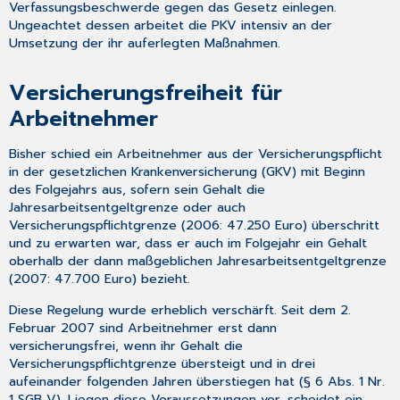
Verfassungsbeschwerde gegen das Gesetz einlegen.
Sonstiges
Ungeachtet dessen arbeitet die PKV intensiv an der
Zeittafel
Umsetzung der ihr auferlegten Maßnahmen.
Abkürzungsverzeichnis
Versicherungsfreiheit für
Arbeitnehmer
Bisher schied ein Arbeitnehmer aus der Versicherungspflicht
in der gesetzlichen Krankenversicherung (GKV) mit Beginn
des Folgejahrs aus, sofern sein Gehalt die
Jahresarbeitsentgeltgrenze oder auch
Versicherungspflichtgrenze (2006: 47.250 Euro) überschritt
und zu erwarten war, dass er auch im Folgejahr ein Gehalt
oberhalb der dann maßgeblichen Jahresarbeitsentgeltgrenze
(2007: 47.700 Euro) bezieht.
Diese Regelung wurde erheblich verschärft. Seit dem 2.
Februar 2007 sind Arbeitnehmer erst dann
versicherungsfrei, wenn ihr Gehalt die
Versicherungspflichtgrenze übersteigt und in drei
aufeinander folgenden Jahren überstiegen hat (§ 6 Abs. 1 Nr.
1 SGB V). Liegen diese Voraussetzungen vor, scheidet ein