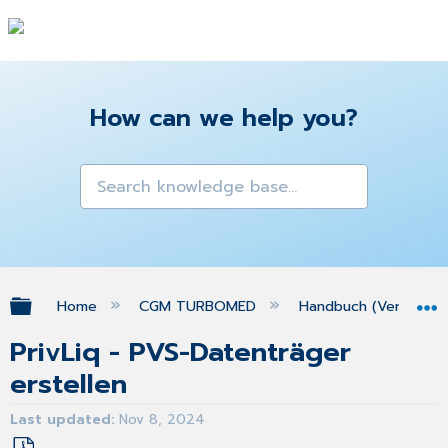
How can we help you?
Expand/collapse global hierarchy
Home
CGM TURBOMED
Handbuch (Version 25
PrivLiq - PVS-Datenträger
erstellen
Last updated
Nov 8, 2024