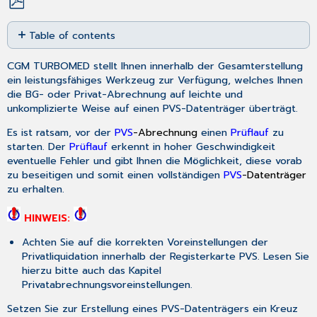
Save
Table of contents
as
PDF
Erneute
CGM TURBOMED stellt Ihnen innerhalb der Gesamterstellung
Erstellung
ein leistungsfähiges Werkzeug zur Verfügung, welches Ihnen
der
die BG- oder Privat-Abrechnung auf leichte und
letzten
unkomplizierte Weise auf einen PVS-Datenträger überträgt.
PVS-
Datei
Es ist ratsam, vor der
PVS
-Abrechnung
einen
Prüflauf
zu
Archivierung
starten. Der
Prüflauf
erkennt in hoher Geschwindigkeit
der
eventuelle Fehler und gibt Ihnen die Möglichkeit, diese vorab
PVS-
zu beseitigen und somit einen vollständigen
PVS
-Datenträger
Abrechnungen
zu erhalten.
HINWEIS:
Achten Sie auf die korrekten Voreinstellungen der
Privatliquidation innerhalb der Registerkarte PVS. Lesen Sie
hierzu bitte auch das Kapitel
Privatabrechnungsvoreinstellungen
.
Setzen Sie zur Erstellung eines PVS-Datenträgers ein Kreuz