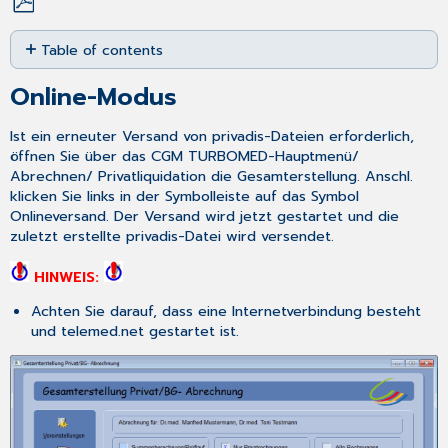
Save
Table of contents
as
PDF
Online-
Online-Modus
Modus
Offline-
Ist ein erneuter Versand von privadis-Dateien erforderlich,
Modus
öffnen Sie über das
CGM TURBOMED-Hauptmenü
/
Abrechnen
/
Privatliquidation
die
Gesamterstellung
. Anschl.
klicken Sie links in der Symbolleiste auf das Symbol
Onlineversand
. Der Versand wird jetzt gestartet und die
zuletzt erstellte privadis-Datei wird versendet.
HINWEIS:
Achten Sie darauf, dass eine Internetverbindung besteht
und telemed.net gestartet ist.