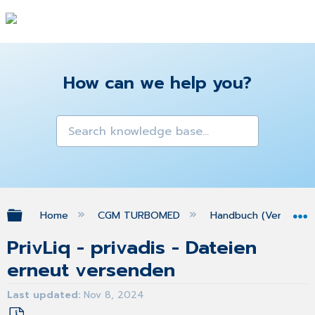
How can we help you?
Expand/collapse global hierarchy
Home
CGM TURBOMED
Handbuch (Version 25
PrivLiq - privadis - Dateien
erneut versenden
Last updated
Nov 8, 2024