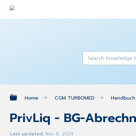
Expand/collapse global hierarch
Home
CGM TURBOMED
Handbuch 
PrivLiq - BG-Abrechn
Last updated
Nov 8, 2024