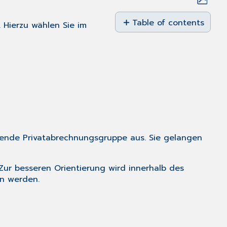
Save
as
Table of contents
 Hierzu wählen Sie im
PDF
Neuer
Hotkey
für
Markierung
"besonderes
Heilverfahren"
Rechnung
Kostenvoranschlag
ende Privatabrechnungsgruppe aus. Sie gelangen
Zur besseren Orientierung wird innerhalb des
en werden.