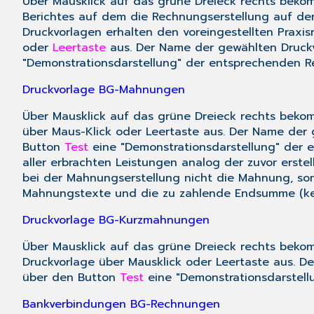
Über Mausklick auf das grüne Dreieck rechts bekom
Berichtes auf dem die Rechnungserstellung auf der R
Druckvorlagen erhalten den voreingestellten Prax
oder
Leertaste
aus. Der Name der gewählten Druckv
"Demonstrationsdarstellung" der entsprechenden R
Druckvorlage BG-Mahnungen
Über Mausklick auf das grüne Dreieck rechts bekom
über Maus-Klick oder Leertaste aus. Der Name der 
Button
Test
eine "Demonstrationsdarstellung" der 
aller erbrachten Leistungen analog der zuvor erste
bei der Mahnungserstellung nicht die Mahnung, so
Mahnungstexte und die zu zahlende Endsumme (kein
Druckvorlage BG-Kurzmahnungen
Über Mausklick auf das grüne Dreieck rechts bekom
Druckvorlage über Mausklick oder Leertaste aus. D
über den Button
Test
eine "Demonstrationsdarstell
Bankverbindungen BG-Rechnungen