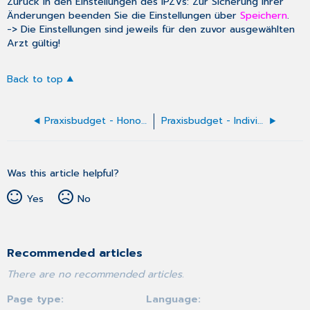
Zurück in den Einstellungen des IPZVs: Zur Sicherung Ihrer
Änderungen beenden Sie die Einstellungen über
Speichern
.
-> Die Einstellungen sind jeweils für den zuvor ausgewählten
Arzt gültig!
Back to top
Praxisbudget - Honorarverteilungsmaßstab - HVM (SH)
Praxisbudget - Individualbudget (Berlin)
Was this article helpful?
Yes
No
Recommended articles
There are no recommended articles.
Page type
Language