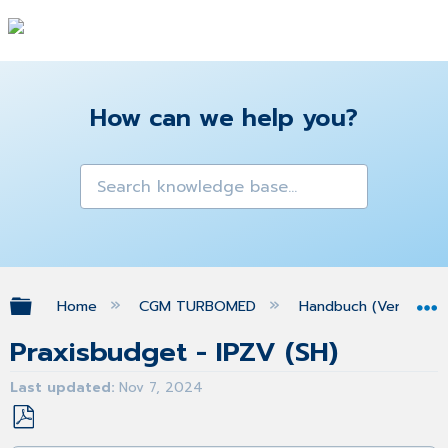
How can we help you?
Expand/collapse global hierarchy
Home
CGM TURBOMED
Handbuch (Version 25
Praxisbudget - IPZV (SH)
Last updated
Nov 7, 2024
Save