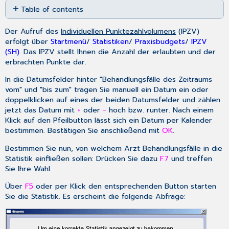
Table of contents
as
PDF
Werte
Der Aufruf des
Individuellen Punktezahlvolumens
(IPZV)
des
erfolgt über
Startmenü
/
Statistiken
/
Praxisbudgets
/
IPZV
Laborbudgets
(SH)
. Das IPZV stellt Ihnen die Anzahl der erlaubten und der
berechnen
erbrachten Punkte dar.
Einstellungen
des
In die Datumsfelder hinter "Behandlungsfälle des Zeitraums
IPZVs
vom" und "bis zum" tragen Sie manuell ein Datum ein oder
doppelklicken auf eines der beiden Datumsfelder und zählen
jetzt das Datum mit
+
oder
-
hoch bzw. runter. Nach einem
Klick auf den Pfeilbutton lässt sich ein Datum per Kalender
bestimmen. Bestätigen Sie anschließend mit
OK
.
Bestimmen Sie nun, von welchem Arzt Behandlungsfälle in die
Statistik einfließen sollen: Drücken Sie dazu
F7
und treffen
Sie Ihre Wahl.
Über
F5
oder per Klick den entsprechenden Button starten
Sie die Statistik. Es erscheint die folgende Abfrage: