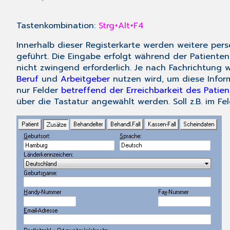
Tastenkombination:
Strg+Alt+F4
Innerhalb dieser Registerkarte werden weitere per
geführt. Die Eingabe erfolgt während der
Patiente
nicht zwingend erforderlich. Je nach Fachrichtung w
Beruf
und
Arbeitgeber
nutzen wird, um diese Inform
nur Felder
betreffend der Erreichbarkeit des Patie
über die Tastatur angewählt werden. Soll z.B. im Fe