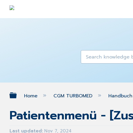
Expand/collapse global hierarch
Home
CGM TURBOMED
Handbuch 
Patientenmenü - [Zus
Last updated
Nov 7, 2024