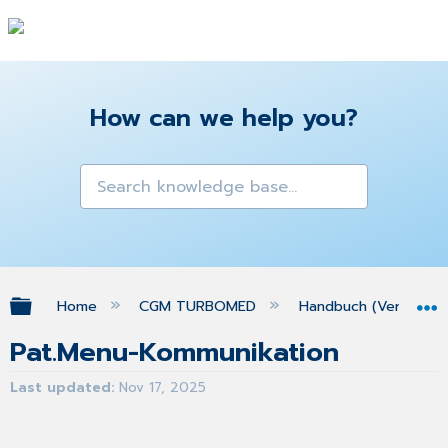
How can we help you?
Expand/collapse global hierarchy
Home
CGM TURBOMED
Handbuch (Version 25
Pat.Menu-Kommunikation
Last updated
Nov 17, 2025