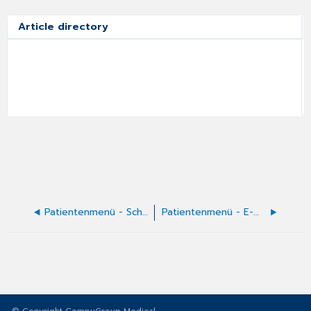
Article directory
Patientenmenü - Schnellaufruf von Attesten
Patientenmenü - E-Mail aus Outlook übernehmen