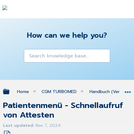
How can we help you?
Expand/collapse global hierarchy
Home
CGM TURBOMED
Handbuch (Version 25
Patientenmenü - Schnellaufruf
von Attesten
Last updated
Nov 7, 2024