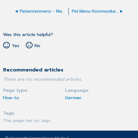
Patientenmenü - Mehrere Überweisungen für einen Patienten drucken
Pat.Menu-Kommunikation
Was this article helpful?
Yes
No
Recommended articles
There are no recommended articles.
Page type
Language
How-to
German
Tags
This page has no tags.