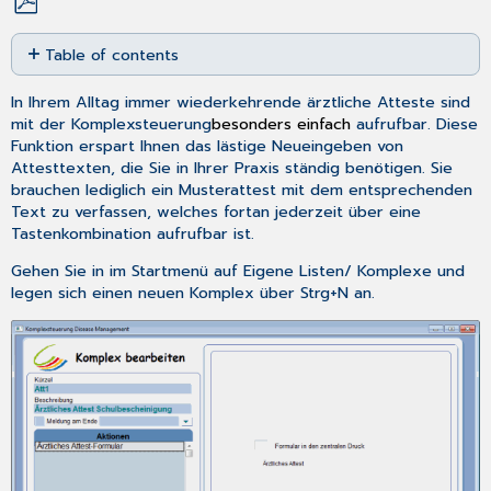
Save
Table of contents
as
No
PDF
headers
In Ihrem Alltag immer wiederkehrende ärztliche Atteste sind
mit der
Komplexsteuerung
besonders einfach
aufrufbar. Diese
Funktion erspart Ihnen das lästige Neueingeben von
Attesttexten, die Sie in Ihrer Praxis ständig benötigen. Sie
brauchen lediglich ein Musterattest mit dem entsprechenden
Text zu verfassen, welches fortan jederzeit über eine
Tastenkombination aufrufbar ist.
Gehen Sie in im Startmenü auf
Eigene Listen
/
Komplexe
und
legen sich einen neuen Komplex über
Strg+N
an.