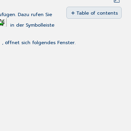
Save
as
Table of contents
fügen. Dazu rufen Sie
No
PDF
headers
in der Symbolleiste
4
, öffnet sich folgendes Fenster.