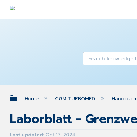
Expand/collapse global hierarch
Home
CGM TURBOMED
Handbuch 
Laborblatt - Grenzwe
Last updated
Oct 17, 2024