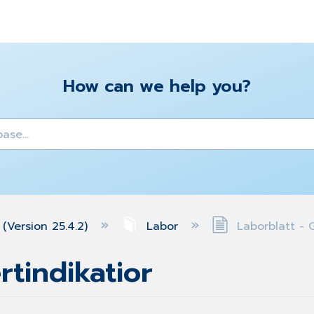
How can we help you?
y
(Version 25.4.2)
Labor
Laborblatt - G
rtindikatior