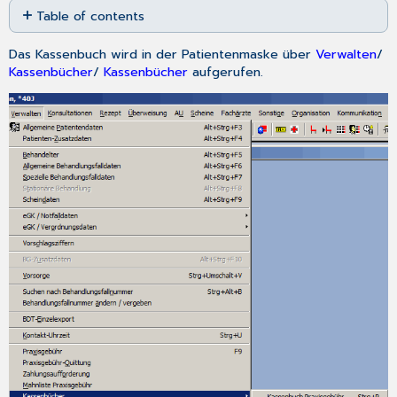
Table of contents
as
No
PDF
headers
Das Kassenbuch wird in der Patientenmaske über
Verwalten
/
Kassenbücher
/
Kassenbücher
aufgerufen.