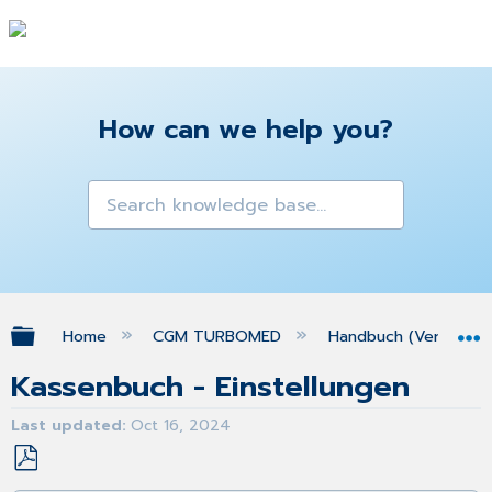
How can we help you?
Expand/collapse global hierarchy
Home
CGM TURBOMED
Handbuch (Version 25
Kassenbuch - Einstellungen
Last updated
Oct 16, 2024
Save