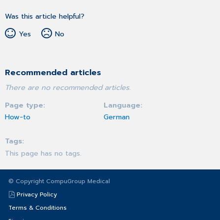
Was this article helpful?
Yes
No
Recommended articles
There are no recommended articles.
Page type
Language
How-to
German
Tags
This page has no tags.
© Copyright CompuGroup Medical
Privacy Policy
Terms & Conditions