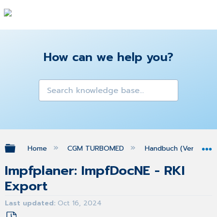
How can we help you?
Expand/collapse global hierarchy
Home
CGM TURBOMED
Handbuch (Version 25
Impfplaner: ImpfDocNE - RKI
Export
Last updated
Oct 16, 2024