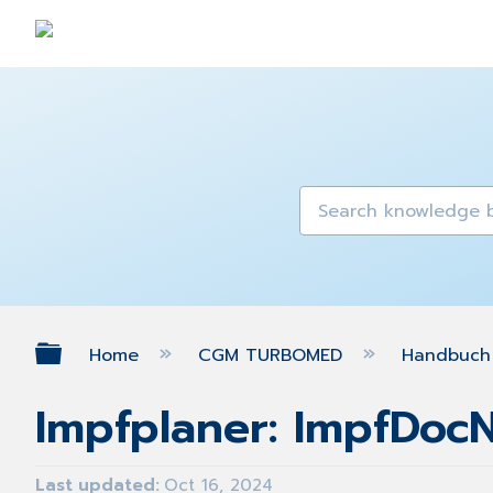
Expand/collapse global hierarch
Home
CGM TURBOMED
Handbuch 
Impfplaner: ImpfDocNE
Last updated
Oct 16, 2024