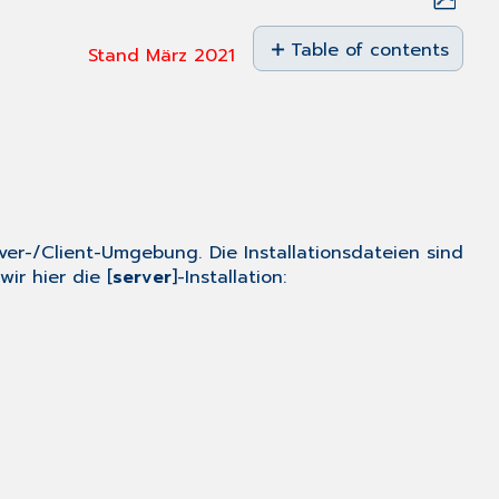
Save
as
Table of contents
Stand März 2021
PDF
Server-/Client-
Betrieb
Server
Installation
Client
Installation
Lizenzdaten
r-/Client-Umgebung. Die Installationsdateien sind
hinterlegen
ir hier die [
server
]-Installation:
Terminalserver
Betrieb
Server-
und
Client
Installation
Terminalserver
Betrieb