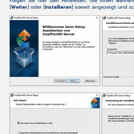
Folgen Sie hier den Hinweisen, die Ihnen während
[
Weiter
] oder [
Installieren
] soweit angezeigt und sch