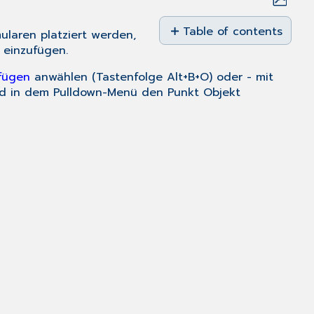
Save
as
Table of contents
laren platziert werden,
PDF
) einzufügen.
Formulare
mit
fügen
anwählen (Tastenfolge
Alt+B+O
) oder - mit
eingescanntem
d in dem Pulldown-Menü den Punkt
Objekt
Bildobjekt: