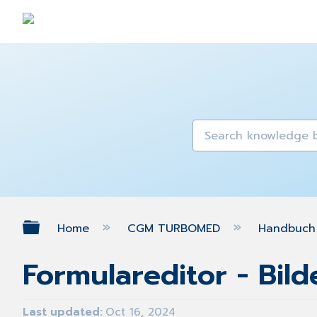
Expand/collapse global hierarch
Home
CGM TURBOMED
Handbuch 
Formulareditor - Bil
Last updated
Oct 16, 2024