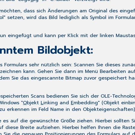
 möchten, dass sich Änderungen am Original des einge
" setzen, wird das Bild lediglich als Symbol im Formular 
nun eingefügt und kann per Klick mit der linken Mausta
nntem Bildobjekt:
s Formulars sehr nützlich sein: Scannen Sie dieses zunä
hzeichnen kann. Gehen Sie dann im Menü
Bearbeiten
au
dem Sie das eingescannte Bitmap zuvor gespeichert hab
peicherten Scans bedienen Sie sich der OLE-Technologi
Windows "
O
bjekt
L
inking and
E
mbedding" (Objekt einbin
zu erkennen im Feld
Name
in den
Objekteigenschaften
)
es auf die gewünschte Größe ziehen. Hierbei sollten Sie 
uf diese Breite aufziehen. Hierbei helfen Ihnen die Ras
en Sie die genauen Positionierungen des Formulars auf 