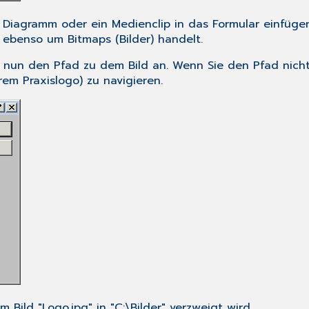
n Diagramm oder ein Medienclip in das Formular einfügen.
 ebenso um Bitmaps (Bilder) handelt.
e nun den Pfad zu dem Bild an. Wenn Sie den Pfad nich
rem Praxislogo) zu navigieren.
 Bild "Logo.jpg" in "C:\Bilder" verzweigt wird.