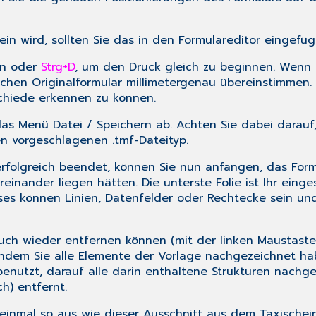
in wird, sollten Sie das in den Formulareditor eingefüg
en oder
Strg+D
, um den Druck gleich zu beginnen. Wenn S
lichen Originalformular millimetergenau übereinstimmen
schiede erkennen zu können.
r das Menü
Datei
/
Speichern
ab. Achten Sie dabei darauf,
en vorgeschlagenen .tmf-Dateityp.
erfolgreich beendet, können Sie nun anfangen, das Form
reinander liegen hätten. Die unterste Folie ist Ihr ein
ieses können Linien, Datenfelder oder Rechtecke sein un
t auch wieder entfernen können (mit der
linken Maustaste
hdem Sie alle Elemente der Vorlage nachgezeichnet hab
benutzt, darauf alle darin enthaltene Strukturen nachg
h) entfernt.
t einmal so aus wie dieser Ausschnitt aus dem Taxischei