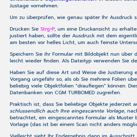
Justage vornehmen.
Um zu überprüfen, wie genau später Ihr Ausdruck se
Drücken Sie
Strg+P
, um eine Druckansicht zu erhalt
justiert haben, sollte der Ausdruck mit dem eigent
am besten vor helles Licht, um auch feinste Unter
Speichern Sie ihr Formular mit Bildobjekt nun übe
leicht wieder finden. Als Dateityp verwenden Sie d
Haben Sie auf diese Art und Weise die Justierung 
Vorgang ungefähr so, als ob Sie mehrere Folien übe
beliebig viele Objektfolien "drauflegen" können. D
Datenbanken von CGM TURBOMED zugreifen.
Praktisch ist, dass Sie beliebige Objekte jederzei
schlussendlich auch Ihre eingescannte Vorlage
, nac
betrachtet, ein eingescanntes Formular als Muster 
Vorlage (das ist bei einem Scan nicht anders möglic
Vielleicht sieht Ihr Endergebnis dann im Ausschnit