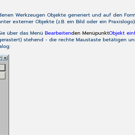
ndenen Werkzeugen Objekte generiert und auf den Formu
nter externer Objekte (z.B. ein Bild oder ein Praxislogo
 Sie über das Menü
Bearbeiten
den Menüpunkt
Objekt ein
gerastert) stehend - die
rechte Maustaste
betätigen un
alog: