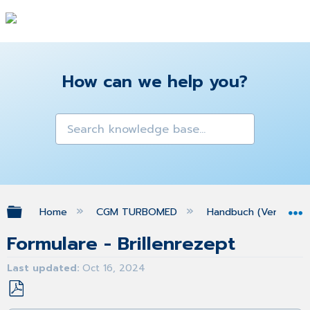
How can we help you?
Expand/collapse global hierarchy
Home
CGM TURBOMED
Handbuch (Version 25
Formulare - Brillenrezept
Last updated
Oct 16, 2024
Save