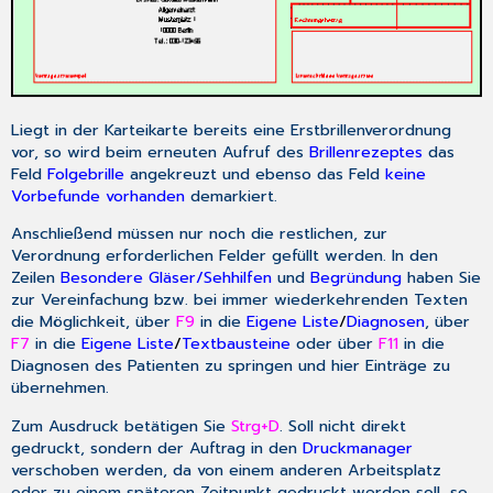
Liegt in der Karteikarte bereits eine Erstbrillenverordnung
vor, so wird beim erneuten Aufruf des
Brillenrezeptes
das
Feld
Folgebrille
angekreuzt und ebenso das Feld
keine
Vorbefunde vorhanden
demarkiert.
Anschließend müssen nur noch die restlichen, zur
Verordnung erforderlichen Felder gefüllt werden. In den
Zeilen
Besondere Gläser/Sehhilfen
und
Begründung
haben Sie
zur Vereinfachung bzw. bei immer wiederkehrenden Texten
die Möglichkeit, über
F9
in die
Eigene Liste
/
Diagnosen
, über
F7
in die
Eigene Liste
/
Textbausteine
oder über
F11
in die
Diagnosen des Patienten zu springen und hier Einträge zu
übernehmen.
Zum Ausdruck betätigen Sie
Strg+D
. Soll nicht direkt
gedruckt, sondern der Auftrag in den
Druckmanager
verschoben werden, da von einem anderen Arbeitsplatz
oder zu einem späteren Zeitpunkt gedruckt werden soll, so