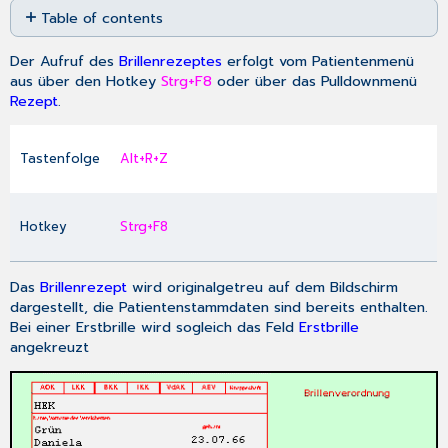
Table of contents
as
No
PDF
headers
Der Aufruf des
Brillenrezeptes
erfolgt vom Patientenmenü
aus über den Hotkey
Strg+F8
oder über das Pulldownmenü
Rezept
.
Tastenfolge
Alt+R+Z
Hotkey
Strg+F8
Das
Brillenrezept
wird originalgetreu auf dem Bildschirm
dargestellt, die Patientenstammdaten sind bereits enthalten.
Bei einer Erstbrille wird sogleich das Feld
Erstbrille
angekreuzt