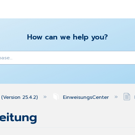
How can we help you?
y
(Version 25.4.2)
EinweisungsCenter
P
leitung