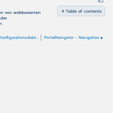
Save
as
Table of contents
en von webbasierten
No
PDF
 der
headers
n.
PortalNavigator - Aufruf des Konfigurationsdialogs
PortalNavigator - Navigation