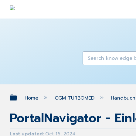
Expand/collapse global hierarch
Home
CGM TURBOMED
Handbuch 
PortalNavigator - Ein
Last updated
Oct 16, 2024