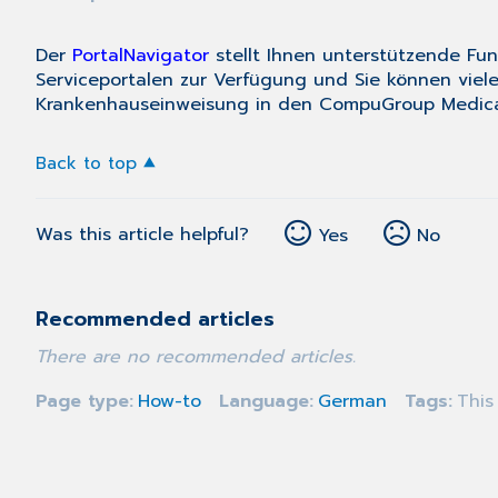
Der
PortalNavigator
stellt Ihnen unterstützende Fu
Serviceportalen zur Verfügung und Sie können viele
Krankenhauseinweisung in den CompuGroup Medical
Back to top
Was this article helpful?
Yes
No
Recommended articles
There are no recommended articles.
Page type
How-to
Language
German
Tags
This