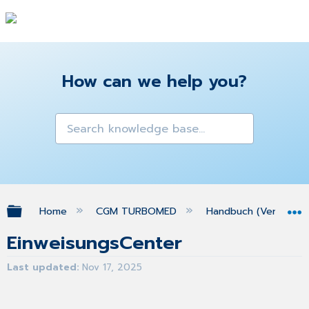
How can we help you?
Expand/collapse global hierarchy
Home
CGM TURBOMED
Handbuch (Version 25
EinweisungsCenter
Last updated
Nov 17, 2025