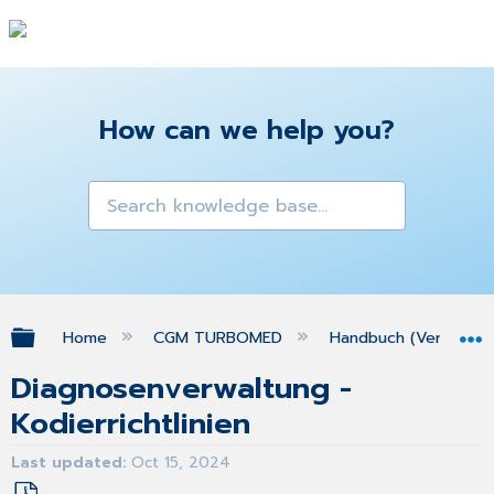
How can we help you?
Expand/collapse global hierarchy
Home
CGM TURBOMED
Handbuch (Version 25
Diagnosenverwaltung -
Kodierrichtlinien
Last updated
Oct 15, 2024