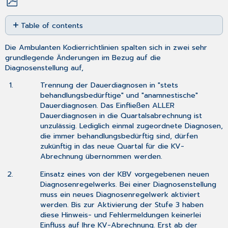
Save
Table of contents
as
PDF
Einstellen
Die Ambulanten Kodierrichtlinien spalten sich in zwei sehr
der
grundlegende Änderungen im Bezug auf die
Stufen
Diagnosenstellung auf,
in
CGM
Trennung der Dauerdiagnosen in "stets
TURBOMED
behandlungsbedürftige" und "anamnestische"
Aktivierte
Dauerdiagnosen. Das Einfließen ALLER
Kodierrichtlinien:
Dauerdiagnosen in die Quartalsabrechnung ist
unzulässig. Lediglich einmal zugeordnete Diagnosen,
Spalte
die immer behandlungsbedürftig sind, dürfen
"Abr.relevant":
zukünftig in das neue Quartal für die KV-
Spalte
Abrechnung übernommen werden.
"Status":
Spalte
Einsatz eines von der KBV vorgegebenen neuen
"AKR":
Diagnosenregelwerks. Bei einer Diagnosenstellung
Spalte
muss ein neues Diagnosenregelwerk aktiviert
"Erstgestellungsdatum":
werden. Bis zur Aktivierung der Stufe 3 haben
diese Hinweis- und Fehlermeldungen keinerlei
Einfluss auf Ihre KV-Abrechnung. Erst ab der