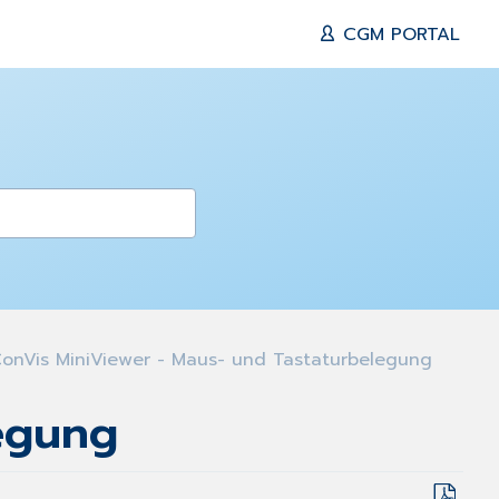
CGM PORTAL
onVis MiniViewer - Maus- und Tastaturbelegung
legung