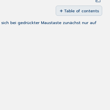
Save
as
Table of contents
PDF
Mausbelegung
n sich bei gedrückter Maustaste zunächst nur auf
im
Viewport
Linke
Maustaste
Mittlere
Maustaste
(Radmaus:
Rad
drücken
dabei
aber
nicht
drehen)
Mausrad
Rechte
Maustaste