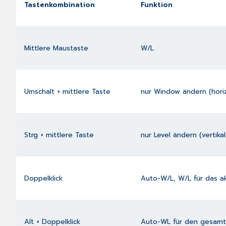
Tastenkombination
Funktion
Mittlere Maustaste
W/L
Umschalt + mittlere Taste
nur Window ändern (hor
Strg + mittlere Taste
nur Level ändern (vertik
Doppelklick
Auto-W/L, W/L für das ak
Alt + Doppelklick
Auto-WL für den gesamten