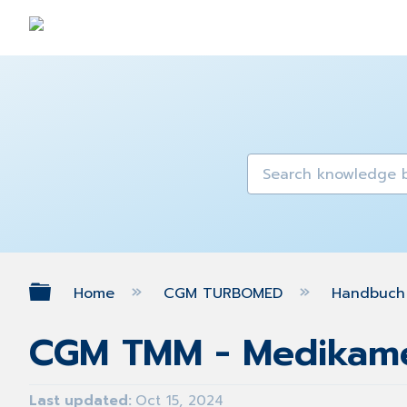
Expand/collapse global hierarch
Home
CGM TURBOMED
Handbuch 
CGM TMM - Medikam
Last updated
Oct 15, 2024