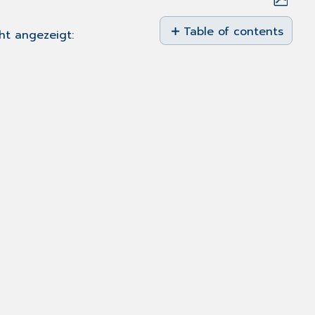
Save
as
Table of contents
ht angezeigt:
No
PDF
headers