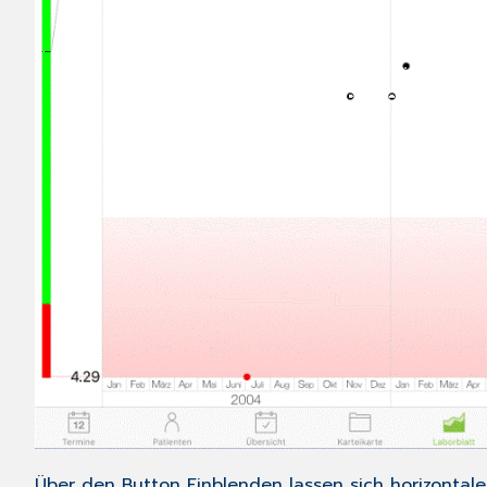
Über den Button
Einblenden
lassen sich horizontale