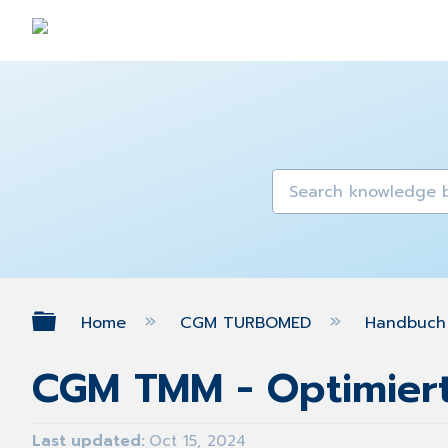
Expand/collapse global hierarch
Home
CGM TURBOMED
Handbuch 
CGM TMM - Optimiert
Last updated
Oct 15, 2024