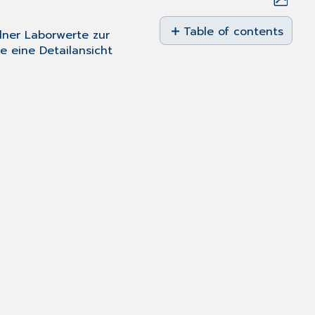
Save
as
Table of contents
lner Laborwerte zur
No
PDF
e eine Detailansicht
headers