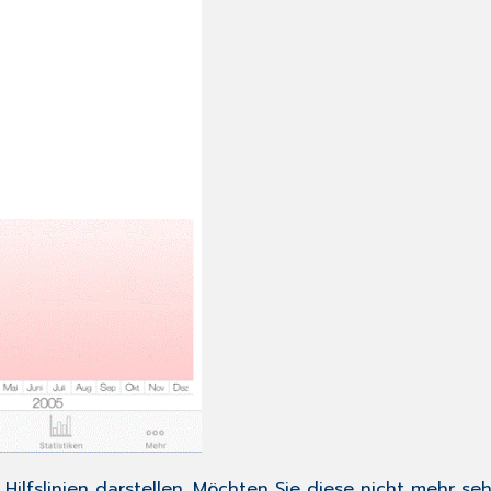
 Hilfslinien darstellen. Möchten Sie diese nicht mehr s