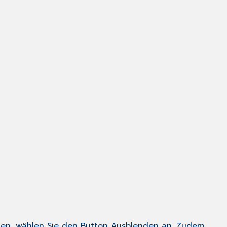
ehen, wählen Sie den Button
Ausblenden
an. Zudem