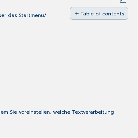
Save
as
Table of contents
über das
Startmenü
/
No
PDF
headers
em Sie voreinstellen, welche Textverarbeitung