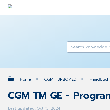
Expand/collapse global hierarch
Home
CGM TURBOMED
Handbuch 
CGM TM GE - Progr
Last updated
Oct 15, 2024