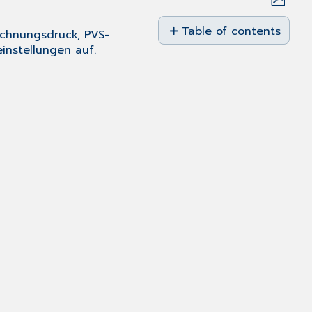
Save
as
Table of contents
echnungsdruck, PVS-
PDF
instellungen
auf.
privadis-
Abrechnung
Privatabrechnungsdruc
PVS-
Abrechnung
Rechnungsliste