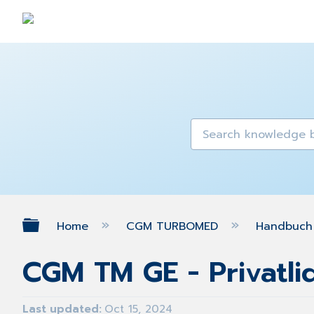
Expand/collapse global hierarch
Home
CGM TURBOMED
Handbuch 
CGM TM GE - Privatli
Last updated
Oct 15, 2024