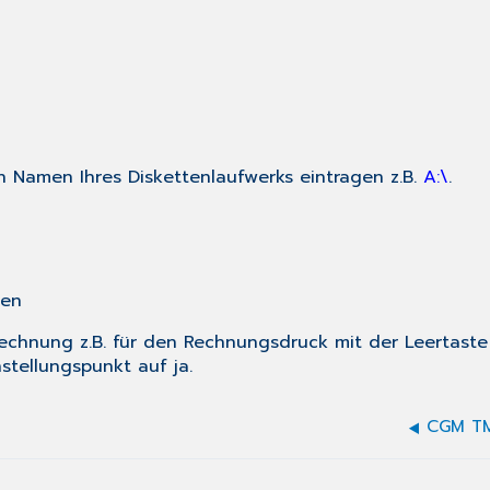
en Namen Ihres Diskettenlaufwerks eintragen z.B.
A:\
.
hen
Rechnung z.B. für den Rechnungsdruck mit der Leertast
nstellungspunkt auf
ja.
CGM TM