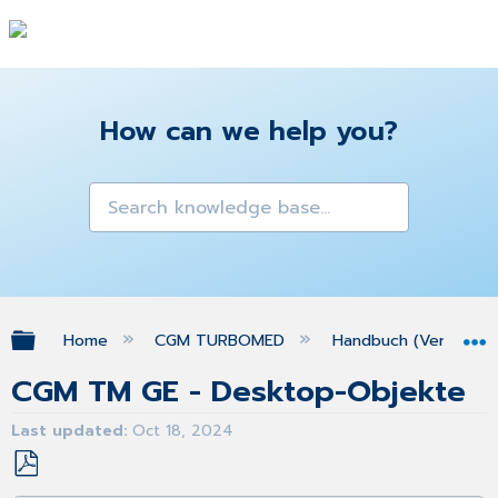
How can we help you?
Expand/collapse global hierarchy
Home
CGM TURBOMED
Handbuch (Version 25
CGM TM GE - Desktop-Objekte
Last updated
Oct 18, 2024
Save