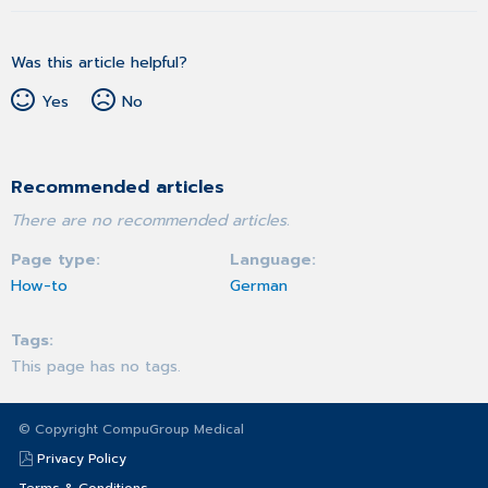
Was this article helpful?
Yes
No
Recommended articles
There are no recommended articles.
Page type
Language
How-to
German
Tags
This page has no tags.
© Copyright CompuGroup Medical
Privacy Policy
Terms & Conditions