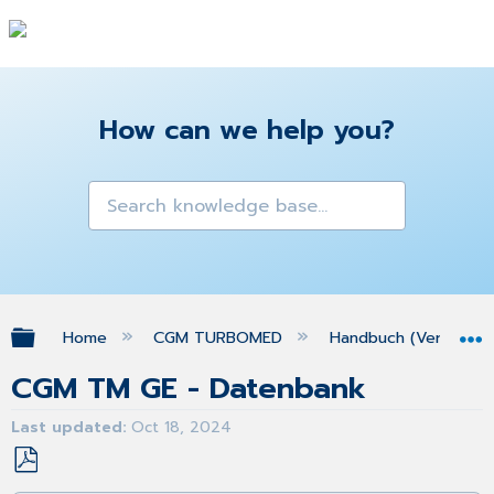
How can we help you?
Expand/collapse global hierarchy
Home
CGM TURBOMED
Handbuch (Version 25
CGM TM GE - Datenbank
Last updated
Oct 18, 2024
Save