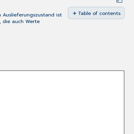
Save
as
Table of contents
m Auslieferungszustand ist
No
PDF
n, die auch Werte
headers