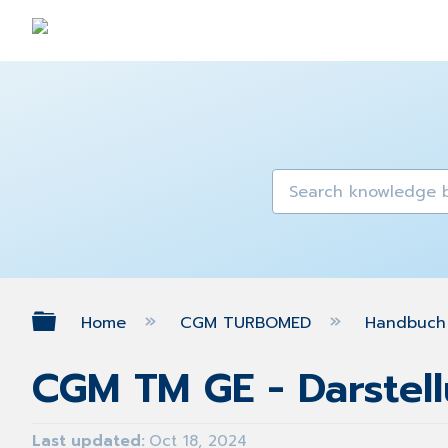
Expand/collapse global hierarch
Home
CGM TURBOMED
Handbuch 
CGM TM GE - Darstell
Last updated
Oct 18, 2024