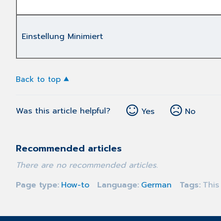
Einstellung Minimiert
Back to top
Was this article helpful?
Yes
No
Recommended articles
There are no recommended articles.
Page type
How-to
Language
German
Tags
This