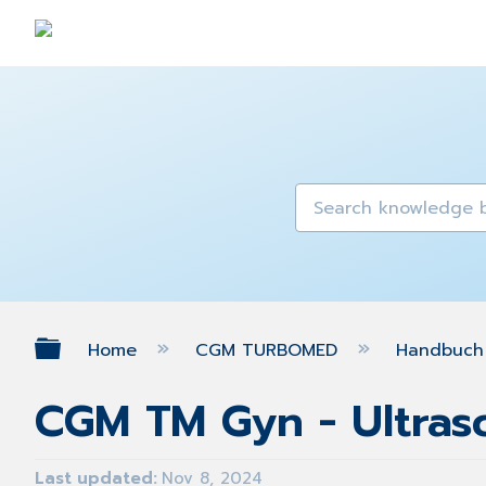
Expand/collapse global hierarch
Home
CGM TURBOMED
Handbuch 
CGM TM Gyn - Ultras
Last updated
Nov 8, 2024