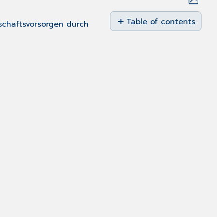
Save
as
Table of contents
schaftsvorsorgen durch
PDF
Ultraschallmasken
-
Bilder
verwalten