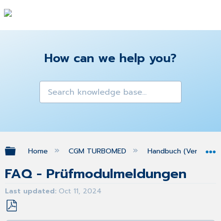
How can we help you?
Expand/collapse global hierarchy
Home
CGM TURBOMED
Handbuch (Version 25
FAQ - Prüfmodulmeldungen
Last updated
Oct 11, 2024
Save