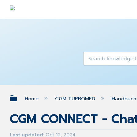
Expand/collapse global hierarch
Home
CGM TURBOMED
Handbuch 
CGM CONNECT - Cha
Last updated
Oct 12, 2024