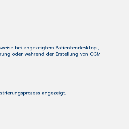
des
CGM
CONNECT
Chats
sweise bei angezeigtem
Patientendesktop
,
rung
oder während der Erstellung von CGM
trierungsprozess angezeigt.