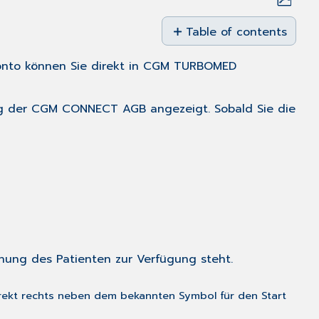
Save
as
Table of contents
PDF
Voraussetzung
nto können Sie direkt in CGM TURBOMED
für
die
Nutzung
ung der CGM CONNECT AGB angezeigt. Sobald Sie die
Aufruf
des
CGM
CONNECT
Chats
Erster
Aufruf
des
CGM
nung des Patienten zur Verfügung steht.
CONNECT
Chats
rekt rechts neben dem bekannten Symbol für den Start
Folgende
Aufrufe