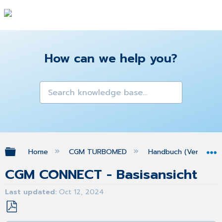
How can we help you?
Expand/collapse global hierarchy
Home
CGM TURBOMED
Handbuch (Version 25
CGM CONNECT - Basisansicht
Last updated
Oct 12, 2024
Save