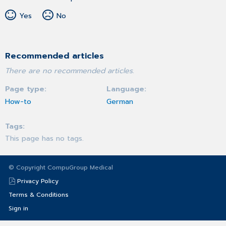
Yes
No
Recommended articles
There are no recommended articles.
Page type
Language
How-to
German
Tags
This page has no tags.
© Copyright CompuGroup Medical
Privacy Policy
Terms & Conditions
Sign in