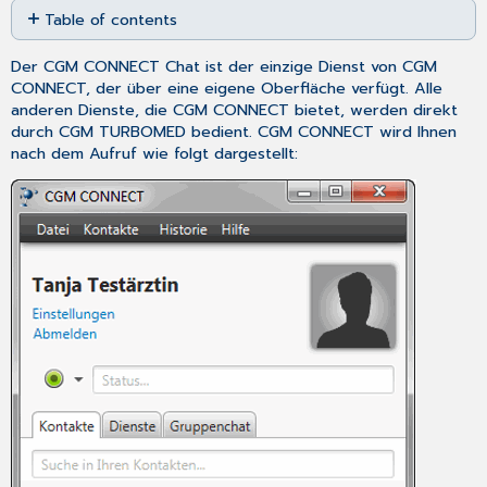
Table of contents
as
PDF
Persönlicher
Der CGM CONNECT Chat ist der einzige Dienst von CGM
Bereich
CONNECT, der über eine eigene Oberfläche verfügt. Alle
Statusbereich
anderen Dienste, die CGM CONNECT bietet, werden direkt
Die
durch CGM TURBOMED bedient. CGM CONNECT wird Ihnen
Reiter
nach dem Aufruf wie folgt dargestellt:
Reiter
Kontakte
Reiter
Dienste
Reiter
Gruppenchat
Die
Kontextmenüs