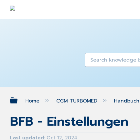
Expand/collapse global hierarch
Home
CGM TURBOMED
Handbuch 
BFB - Einstellungen
Last updated
Oct 12, 2024