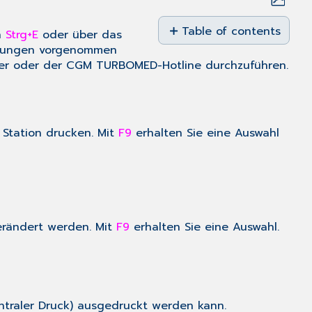
Save
as
Table of contents
n
Strg+E
oder über das
PDF
ungen vorgenommen
Zugelassener
er oder der CGM TURBOMED-Hotline durchzuführen.
Drucker
Drucker/Papierschacht
Blanko
Druck
r Station drucken. Mit
F9
erhalten Sie eine Auswahl
immer
Stempeldruck
Auszudruckende
BFB
Formulare
verändert werden. Mit
F9
erhalten Sie eine Auswahl.
ntraler Druck) ausgedruckt werden kann.