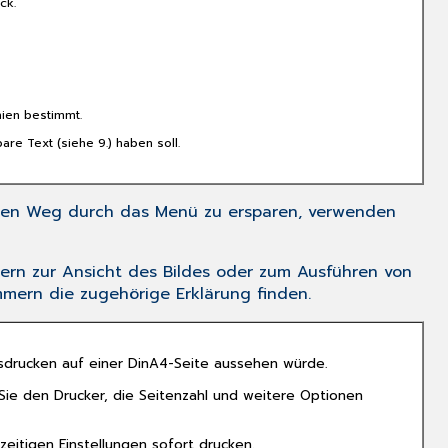
machen
ck.
und
Wiederherstellen
von
Aktionen:
Blättern
nien bestimmt.
zwischen
are Text (siehe 9.) haben soll.
verschiedenen
Bilddokumenten:
Kopieren
 den Weg durch das Menü zu ersparen, verwenden
und
Einfügen:
ndern zur Ansicht des Bildes oder zum Ausführen von
Ausschneiden:
mern die zugehörige Erklärung finden.
Ein
Bild
drehen:
usdrucken auf einer DinA4-Seite aussehen würde.
Ein
Bild
ie den Drucker, die Seitenzahl und weitere Optionen
spiegeln:
Farben
itigen Einstellungen sofort drucken.