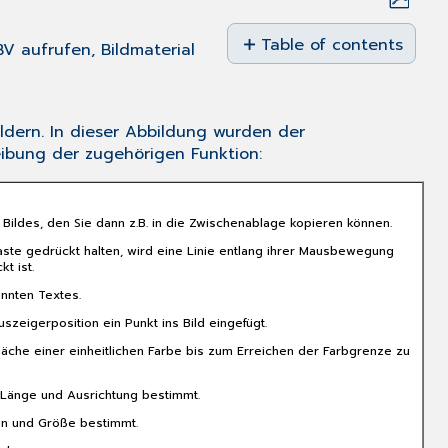
Save
as
Table of contents
BV aufrufen, Bildmaterial
PDF
d
Folgende
Funktionen
dienen
ildern. In dieser Abbildung wurden der
der
reibung der zugehörigen Funktion:
Bildbetrachtung:
Zoomen:
Scrollen:
Bildes, den Sie dann z.B. in die Zwischenablage kopieren können.
In
ste gedrückt halten, wird eine Linie entlang ihrer
Mausbewegung
t ist.
der
Karteikarte
annten Textes.
gibt
szeigerposition ein Punkt ins Bild eingefügt.
es
Fläche einer einheitlichen Farbe bis zum Erreichen der Farbgrenze zu
hierzu
folgende
, Länge und Ausrichtung bestimmt.
Extrafunktion:
ion und Größe bestimmt.
Rückgängig