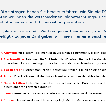
Bildeinträgen
haben Sie bereits erfahren, wie Sie die D
ten wir Ihnen die verschiedenen Bildbetrachtungs- un
D
-Dokumenten- und Bildverwaltung erläutern.
ungsleiste. Sie enthält Werkzeuge zur Bearbeitung von B
ugefügt - zu jeder Zahl geben wir Ihnen hier eine Besch
Auswahl:
Mit diesem Tool
markieren
Sie einen bestimmten Bereich des 
Fre
ihandlinie:
Zeichnen Sie "mit freier Hand": Wenn Sie die linke Mausta
gezeichnet. Es wird solange gezeichnet, wie die linke Maustaste gedrück
Textmarker:
Hiermit markieren Sie wichtige Stellen, z.B. eines eingesc
Punkt:
Durch Klicken mit der linken Maustaste wird an der aktuellen Mau
Bereich füllen:
Füllen Sie einen Farbbereich mit Farbe. Dabei wird die 
einem anderen Farbton aufgefüllt.
Linie:
Hiermit fügen Sie eine Gerade ein. Mit der Maus wird die Position
Ellipse:
Hiermit wird eine Ellipse eingefügt. Mit der Maus werden Posit