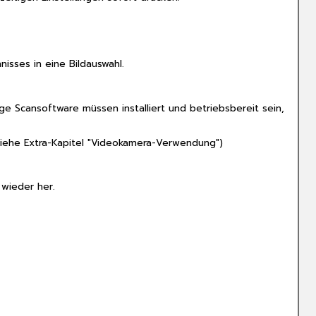
verändern:
Kompressionsfakto
einstellen:
isses in eine Bildauswahl.
Größeneinstellunge
ge Scansoftware müssen installiert und betriebsbereit sein,
siehe Extra-Kapitel "Videokamera-Verwendung")
 wieder her.