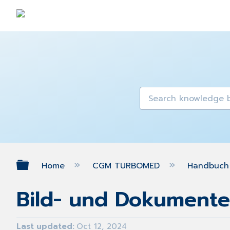
Expand/collapse global hierarch
Home
CGM TURBOMED
Handbuch 
Bild- und Dokumente
Last updated
Oct 12, 2024