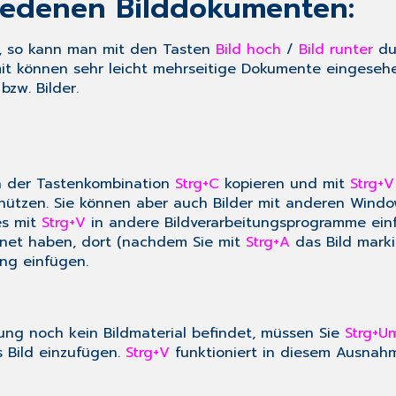
hiedenen Bilddokumenten:
t, so kann man mit den Tasten
Bild hoch
/
Bild runter
dur
mit können sehr leicht mehrseitige Dokumente eingeseh
bzw. Bilder.
en der Tastenkombination
Strg+C
kopieren und mit
Strg+V
ützen. Sie können aber auch Bilder mit anderen Windo
es mit
Strg+V
in andere Bildverarbeitungsprogramme einfü
ffnet haben, dort (nachdem Sie mit
Strg+A
das Bild marki
ng einfügen.
ung noch kein Bildmaterial befindet, müssen Sie
Strg+U
s Bild einzufügen.
Strg+V
funktioniert in diesem Ausnahm