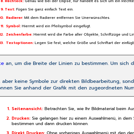
Rechteck:
Genau wie bei der Ellipse, nur handelt es sich um ein Rechte
Text:
Fügen Sie ganz einfach Text ein.
Radierer:
Mit dem Radierer entfernen Sie Unerwünschtes.
Symbol:
Hiermit wird ein Pfeilsymbol eingefügt.
Zeichenfarbe:
Hiermit wird die Farbe aller Objekte, Schriftzüge und Li
Textoptionen:
Legen Sie fest, welche Größe und Schriftart der einfügb
ke
an, um die Breite der Linien zu bestimmen. Um sich
lt aber keine Symbole zur direkten Bildbearbeitung, so
önnen Sie anhand der Grafik mit den zugeordneten Num
Seitenansicht:
Betrachten Sie, wie Ihr Bildmaterial beim A
Drucken:
Sie gelangen hier zu einem Auswahlmenü, in dem S
bestimmen und dann drucken können.
Direkt Drucken:
Ohne vorheriges Auswahlmenü mit den derze