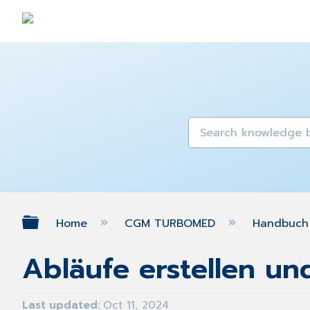
Expand/collapse global hierarch
Home
CGM TURBOMED
Handbuch 
Abläufe erstellen un
Last updated
Oct 11, 2024