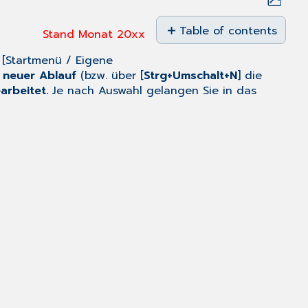
Save
as
Table of contents
Stand Monat 20xx
PDF
Einfügen
[
Startmenü
/
Eigene
von
n
neuer Ablauf
(bzw. über [
Strg+Umschalt+N
] die
Ablaufschritten
arbeitet.
Je nach Auswahl gelangen Sie in das
Bearbeiten
von
Ablaufschritten
Verbinden
und
Verschieben
von
Ablaufschritten
in
einem
Ablauf
Ausdrucken