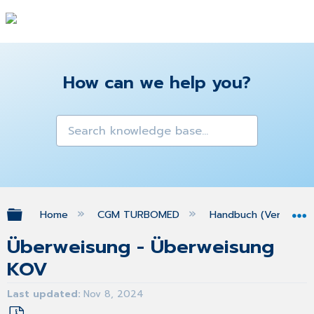
How can we help you?
Expand/collapse global hierarchy
Home
CGM TURBOMED
Handbuch (Version 25
Überweisung - Überweisung
KOV
Last updated
Nov 8, 2024