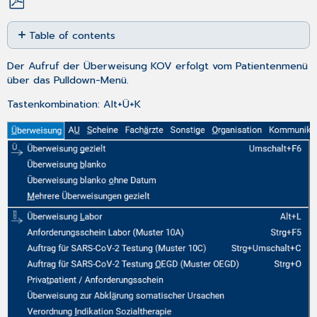
Save
Table of contents
as
No
PDF
headers
Der Aufruf der Überweisung KOV erfolgt vom Patientenmenü
über das Pulldown-Menü.
Tastenkombination: Alt+Ü+K