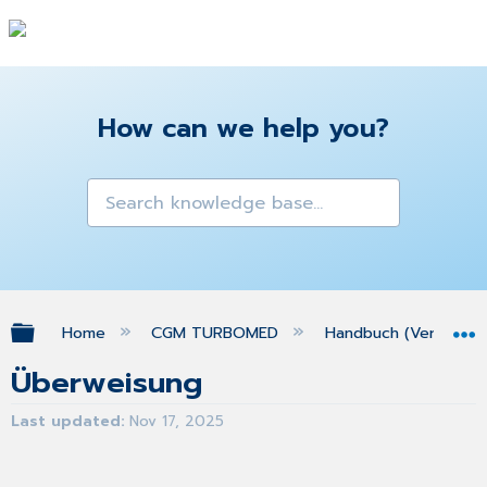
How can we help you?
Expand/collapse global hierarchy
Home
CGM TURBOMED
Handbuch (Version 25
Überweisung
Last updated
Nov 17, 2025