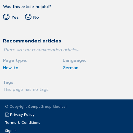
Was this article helpful?
Yes
No
Recommended articles
There are no recommended articles.
Page type
Language
How-to
German
Tags
This page has no tags.
© Copyright CompuGroup Medical
Privacy Policy
Terms & Conditions
Sign in