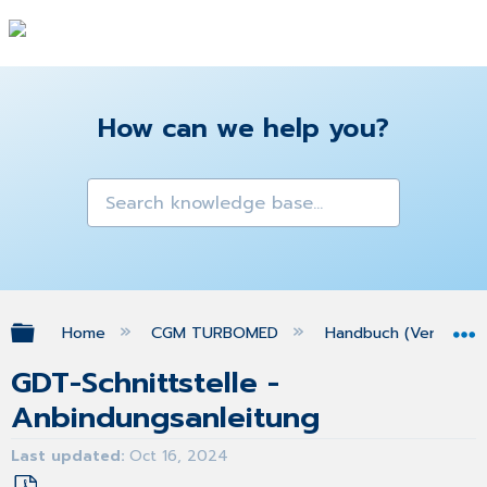
How can we help you?
Expand/collapse global hierarchy
Home
CGM TURBOMED
Handbuch (Version 25
GDT-Schnittstelle -
Anbindungsanleitung
Last updated
Oct 16, 2024