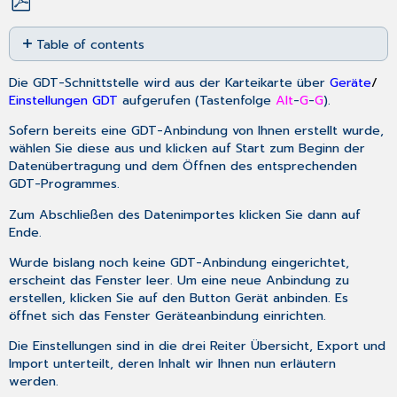
Save
Table of contents
as
PDF
Karteireiter
Die GDT-Schnittstelle wird aus der Karteikarte über
Geräte
/
Übersicht
Einstellungen GDT
aufgerufen (Tastenfolge
Alt
-
G
-
G
).
Import
nur
Sofern bereits eine GDT-Anbindung von Ihnen erstellt wurde,
manuell
wählen Sie diese aus und klicken auf
Start
zum Beginn der
Karteireiter
Datenübertragung und dem Öffnen des entsprechenden
Export
GDT-Programmes.
GDT-
Zum Abschließen des Datenimportes klicken Sie dann auf
ID
Ende
.
Empfänger
[8316]
Wurde bislang noch keine GDT-Anbindung eingerichtet,
erscheint das Fenster leer. Um eine neue Anbindung zu
GDT-
erstellen, klicken Sie auf den Button
Gerät anbinden
. Es
Version
öffnet sich das Fenster
Geräteanbindung einrichten
.
Zeichensatz
Satzart
Die Einstellungen sind in die drei Reiter
Übersicht
,
Export
und
[8000]
Import
unterteilt, deren Inhalt wir Ihnen nun erläutern
8402
werden.
(Geräte