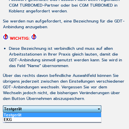
Eintrag
CGM TURBOMED-Partner oder bei CGM TURBOMED in
Text
Koblenz angefordert werden.
Eintrag
Sie werden nun aufgefordert, eine Bezeichnung für die GDT-
Rücksprung
Anbindung anzugeben.
GDT
2.1
WICHTIG:
Hyperlinkeintrag
Artspalte
Diese Bezeichnung ist verbindlich und muss auf allen
Karteikarte
Arbeitsstationen in Ihrer Praxis gleich lauten, damit die
GDT
GDT-Anbindung sinnvoll genutzt werden kann. Sie wird in
2.1
das Feld "Name" übernommen.
Konfiguration
Über das rechts davon befindliche Auswahlfeld können Sie
übernehmen
übrigens jederzeit zwischen den Einstellungen verschiedener
Notwendige
GDT-Anbindungen wechseln. Vergessen Sie vor dem
Anpassungen:
Wechseln jedoch nicht, die bisherigen Veränderungen über
den Button
Übernehmen
abszuspeichern.