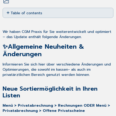
Save
Table of contents
as
PDF
✨Allgemeine
Neuheiten
&
Wir haben CGM Praxis für Sie weiterentwickelt und optimiert
Änderungen
– das Update enthält folgende Änderungen.
Neue
✨Allgemeine Neuheiten &
Sortiermöglichkeit
Änderungen
in
Ihren
Listen
Informieren Sie sich hier über verschiedene Änderungen und
Optimierungen, die sowohl im kassen- als auch im
Konfiguration
privatärztlichen Bereich genutzt werden können.
Ihrer
Liste
der
Neue Sortiermöglichkeit in Ihren
offenen
Listen
Privatscheine
und
Menü > Privatabrechnung > Rechnungen ODER Menü >
Rechnungen
Privatabrechnung > Offene Privatscheine
Liste