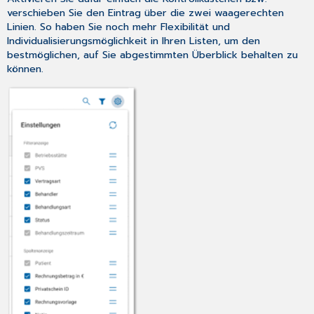
Hinweismeldung
verschieben Sie den Eintrag über die zwei waagerechten
KIM-
Linien. So haben Sie noch mehr Flexibilität und
Konfiguration
Individualisierungsmöglichkeit in Ihren Listen, um den
-
bestmöglichen, auf Sie abgestimmten Überblick behalten zu
Möglichkeit
können.
mehrerer
KIM-
Konten
✨Hinweise
zu
dieser
Dokumentation