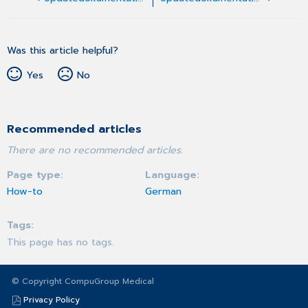
Was this article helpful?
Yes
No
Recommended articles
There are no recommended articles.
Page type
Language
How-to
German
Tags
This page has no tags.
© Copyright CompuGroup Medical
Privacy Policy