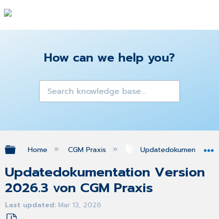
How can we help you?
Expand/collapse global hierarchy
Home
CGM Praxis
Updatedokumentation
Updatedokumentation Version
2026.3 von CGM Praxis
Last updated
Mar 13, 2026