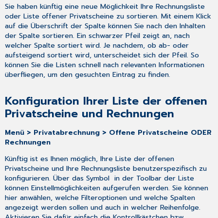
offener
Sie haben künftig eine neue Möglichkeit Ihre Rechnungsliste
Privatscheine
oder Liste offener Privatscheine zu sortieren. Mit einem Klick
-
auf die Überschrift der Spalte können Sie nach den Inhalten
Schnelle
der Spalte sortieren. Ein schwarzer Pfeil zeigt an, nach
Bearbeitung
welcher Spalte sortiert wird. Je nachdem, ob ab- oder
eines
aufsteigend sortiert wird, unterscheidet sich der Pfeil. So
Scheins
können Sie die Listen schnell nach relevanten Informationen
Übersicht
überfliegen, um den gesuchten Eintrag zu finden.
der
Privatscheine
Konfiguration Ihrer Liste der offenen
-
Privatscheine und Rechnungen
Anzeige
der
Rechnungsvorlage
Menü > Privatabrechnung > Offene Privatscheine ODER
Rechnungen
✨Gesetzliche
Neuheiten
Künftig ist es Ihnen möglich, Ihre Liste der offenen
&
Privatscheine und Ihre Rechnungsliste benutzerspezifisch zu
Änderungen
konfigurieren. Über das Symbol in der Toolbar der Liste
Elektronische
können Einstellmöglichkeiten aufgerufen werden. Sie können
Ersatzbescheinigung
hier anwählen, welche Filteroptionen und welche Spalten
-
angezeigt werden sollen und auch in welcher Reihenfolge.
Neue
Aktivieren Sie dafür einfach die Kontrollkästchen bzw.