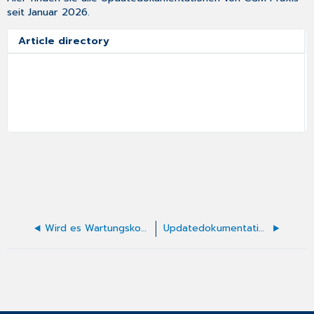
seit Januar 2026.
Article directory
Wird es Wartungskosten geben und wenn ja, wie hoch werden diese sein?
Updatedokumentation Version 2026.10-2026.12 von CGM Praxis