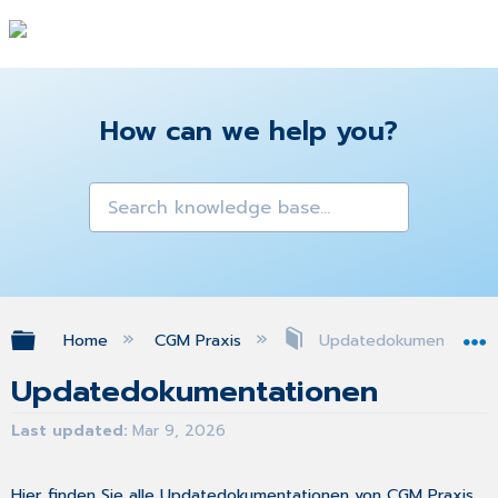
How can we help you?
Expand/collapse global hierarchy
Home
CGM Praxis
Updatedokumentation
Updatedokumentationen
Last updated
Mar 9, 2026
Hier finden Sie alle Updatedokumentationen von CGM Praxis